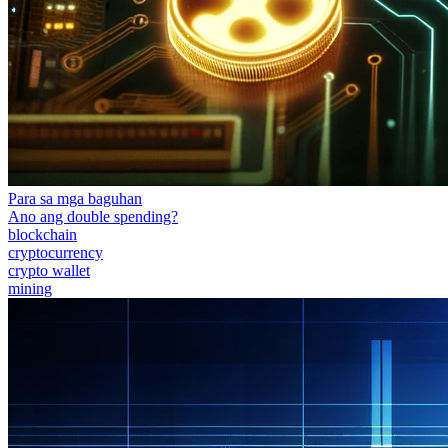
Para sa mga baguhan
Ano ang double spending?
blockchain
cryptocurrency
crypto wallet
mining