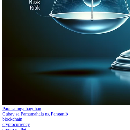
Para sa mga baguhan
Gabay sa Pamamahala ng Panganib
blockchain
cryptocurrency
crypto wallet