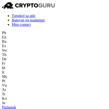
Tungkol sa atin
Batayan ng kaalaman
Mga contact
Ph
En
Ru
Es
Sw
Th
De
Fr
Id
It
My
Pt
Vn
Ar
Tr
Ko
Ja
Pumasok