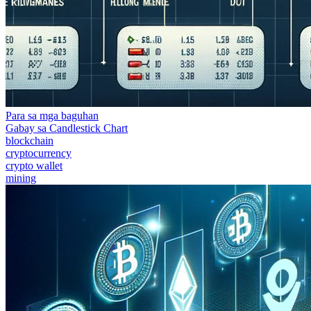
Para sa mga baguhan
Gabay sa Candlestick Chart
blockchain
cryptocurrency
crypto wallet
mining