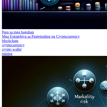
Para sa mga baguhan
Mga Estratehiya sa Pagtetrading ng Cryptocurrency
blockchain
cryptocurrency
crypto wallet
mining