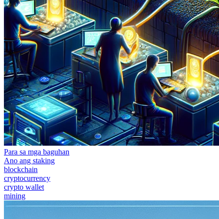
Para sa mga baguhan
Ano ang staking
blockchain
cryptocurrency
crypto wallet
mining