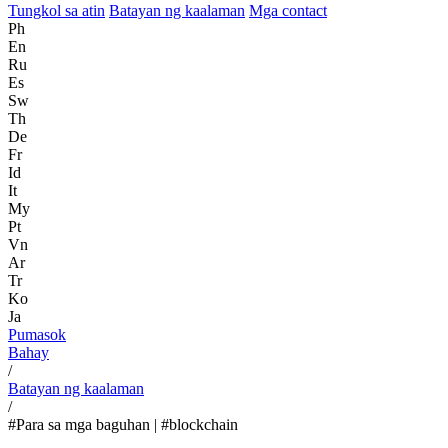
Tungkol sa atin
Batayan ng kaalaman
Mga contact
Ph
En
Ru
Es
Sw
Th
De
Fr
Id
It
My
Pt
Vn
Ar
Tr
Ko
Ja
Pumasok
Bahay
/
Batayan ng kaalaman
/
#Para sa mga baguhan | #blockchain