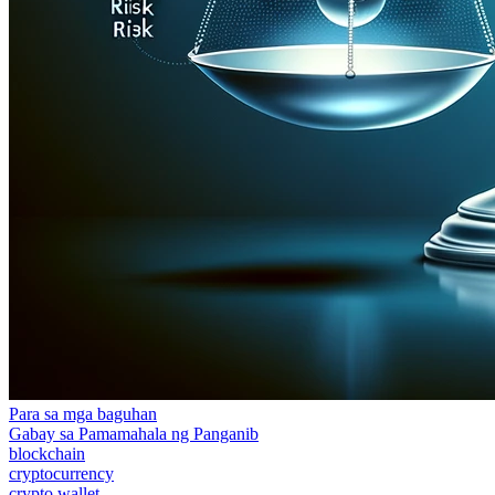
Para sa mga baguhan
Gabay sa Pamamahala ng Panganib
blockchain
cryptocurrency
crypto wallet