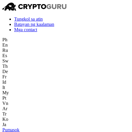
Tungkol sa atin
Batayan ng kaalaman
Mga contact
Ph
En
Ru
Es
Sw
Th
De
Fr
Id
It
My
Pt
Vn
Ar
Tr
Ko
Ja
Pumasok