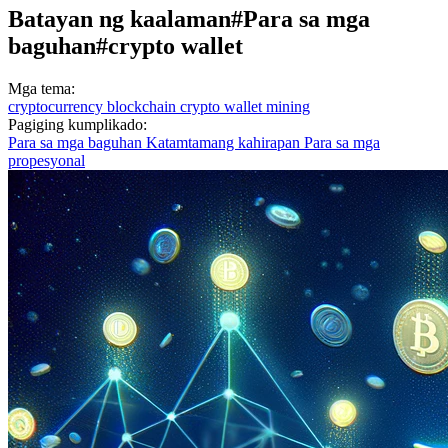
Batayan ng kaalaman
#Para sa mga
baguhan
#crypto wallet
Mga tema:
cryptocurrency
blockchain
crypto wallet
mining
Pagiging kumplikado:
Para sa mga baguhan
Katamtamang kahirapan
Para sa mga
propesyonal