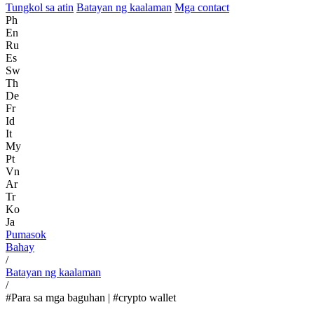
Tungkol sa atin
Batayan ng kaalaman
Mga contact
Ph
En
Ru
Es
Sw
Th
De
Fr
Id
It
My
Pt
Vn
Ar
Tr
Ko
Ja
Pumasok
Bahay
/
Batayan ng kaalaman
/
#Para sa mga baguhan | #crypto wallet