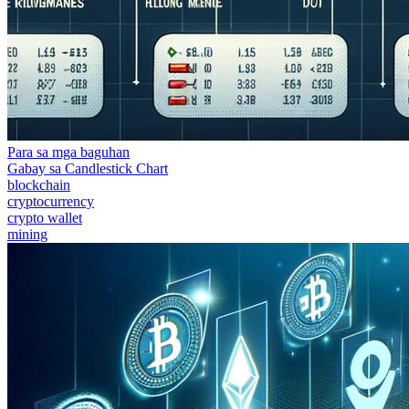
Para sa mga baguhan
Gabay sa Candlestick Chart
blockchain
cryptocurrency
crypto wallet
mining