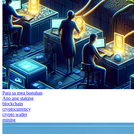
Para sa mga baguhan
Ano ang staking
blockchain
cryptocurrency
crypto wallet
mining