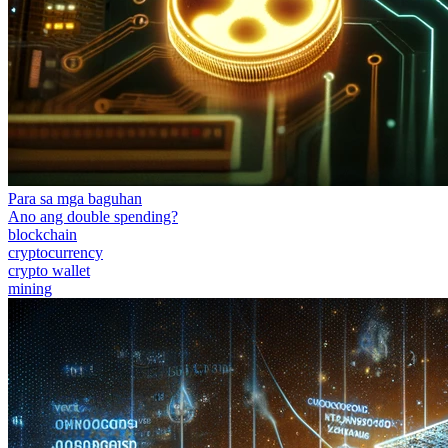
Para sa mga baguhan
Ano ang double spending?
blockchain
cryptocurrency
crypto wallet
mining