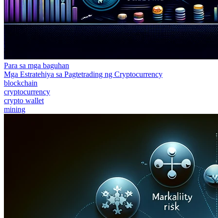
Para sa mga baguhan
Mga Estratehiya sa Pagtetrading ng Cryptocurrency
blockchain
cryptocurrency
crypto wallet
mining