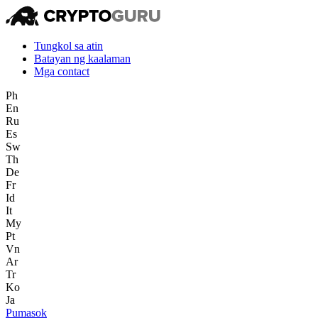
Tungkol sa atin
Batayan ng kaalaman
Mga contact
Ph
En
Ru
Es
Sw
Th
De
Fr
Id
It
My
Pt
Vn
Ar
Tr
Ko
Ja
Pumasok