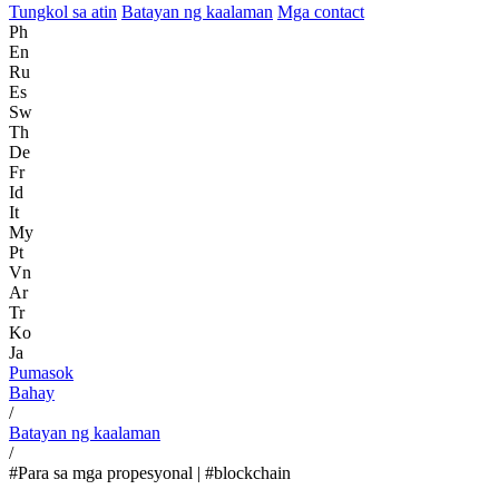
Tungkol sa atin
Batayan ng kaalaman
Mga contact
Ph
En
Ru
Es
Sw
Th
De
Fr
Id
It
My
Pt
Vn
Ar
Tr
Ko
Ja
Pumasok
Bahay
/
Batayan ng kaalaman
/
#Para sa mga propesyonal | #blockchain