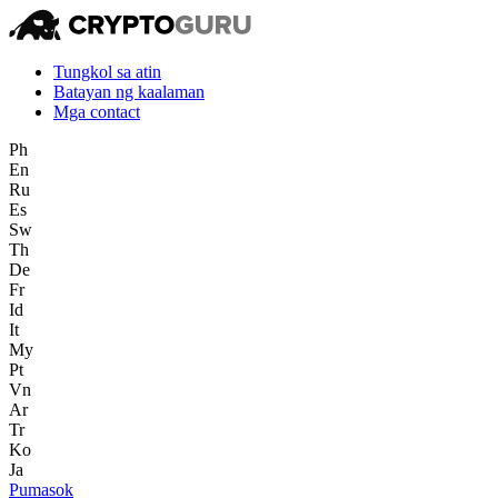
Tungkol sa atin
Batayan ng kaalaman
Mga contact
Ph
En
Ru
Es
Sw
Th
De
Fr
Id
It
My
Pt
Vn
Ar
Tr
Ko
Ja
Pumasok