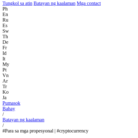
Tungkol sa atin
Batayan ng kaalaman
Mga contact
Ph
En
Ru
Es
Sw
Th
De
Fr
Id
It
My
Pt
Vn
Ar
Tr
Ko
Ja
Pumasok
Bahay
/
Batayan ng kaalaman
/
#Para sa mga propesyonal | #cryptocurrency