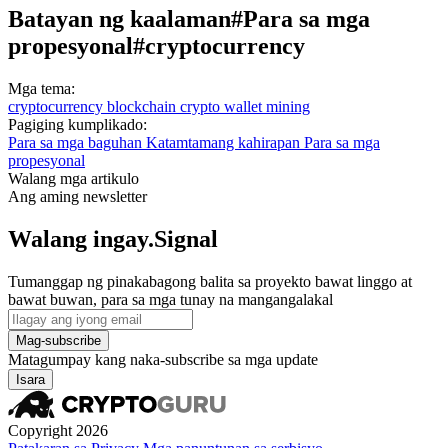
Batayan ng kaalaman
#Para sa mga
propesyonal
#cryptocurrency
Mga tema:
cryptocurrency
blockchain
crypto wallet
mining
Pagiging kumplikado:
Para sa mga baguhan
Katamtamang kahirapan
Para sa mga
propesyonal
Walang mga artikulo
Ang aming newsletter
Walang ingay.Signal
Tumanggap ng pinakabagong balita sa proyekto bawat linggo at
bawat buwan, para sa mga tunay na mangangalakal
Mag-subscribe
Matagumpay kang naka-subscribe sa mga update
Isara
Copyright 2026