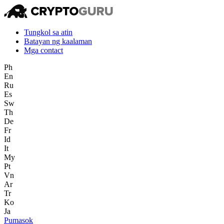
Tungkol sa atin
Batayan ng kaalaman
Mga contact
Ph
En
Ru
Es
Sw
Th
De
Fr
Id
It
My
Pt
Vn
Ar
Tr
Ko
Ja
Pumasok