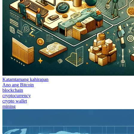
Katamtamang kahirapan
Ano ang Bitcoin
blockchain
cryptocurrency
crypto wallet
mining