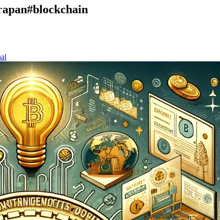
rapan
#blockchain
al