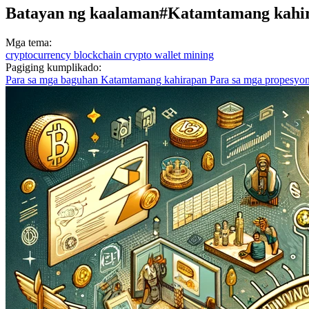
Batayan ng kaalaman
#Katamtamang kahi
Mga tema:
cryptocurrency
blockchain
crypto wallet
mining
Pagiging kumplikado:
Para sa mga baguhan
Katamtamang kahirapan
Para sa mga propesyon