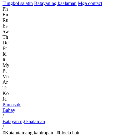
Tungkol sa atin
Batayan ng kaalaman
Mga contact
Ph
En
Ru
Es
Sw
Th
De
Fr
Id
It
My
Pt
Vn
Ar
Tr
Ko
Ja
Pumasok
Bahay
/
Batayan ng kaalaman
/
#Katamtamang kahirapan | #blockchain