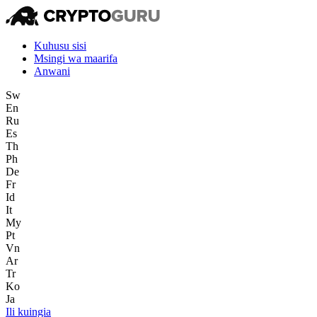
Kuhusu sisi
Msingi wa maarifa
Anwani
Sw
En
Ru
Es
Th
Ph
De
Fr
Id
It
My
Pt
Vn
Ar
Tr
Ko
Ja
Ili kuingia