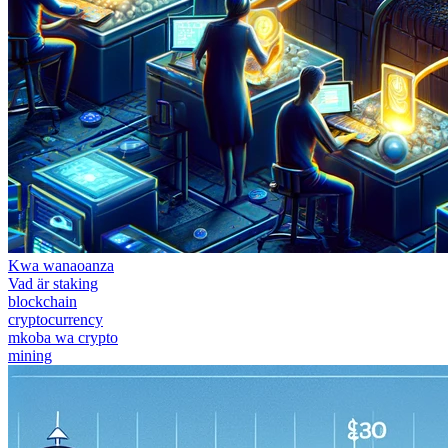
Kwa wanaoanza
Vad är staking
blockchain
cryptocurrency
mkoba wa crypto
mining