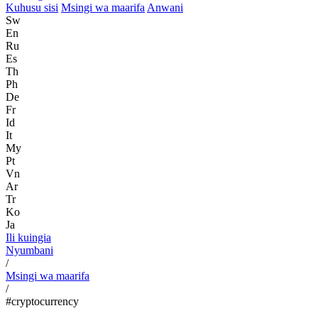
Kuhusu sisi
Msingi wa maarifa
Anwani
Sw
En
Ru
Es
Th
Ph
De
Fr
Id
It
My
Pt
Vn
Ar
Tr
Ko
Ja
Ili kuingia
Nyumbani
/
Msingi wa maarifa
/
#cryptocurrency