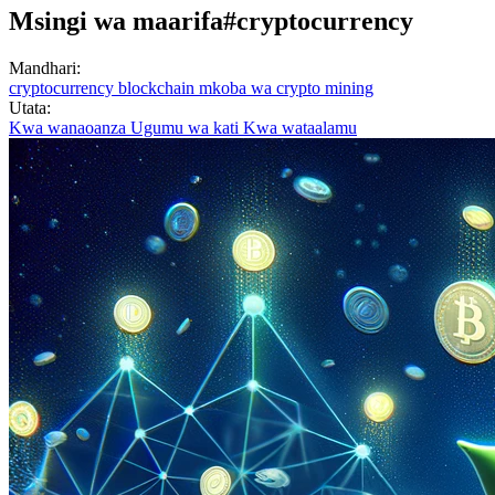
Msingi wa maarifa
#cryptocurrency
Mandhari:
cryptocurrency
blockchain
mkoba wa crypto
mining
Utata:
Kwa wanaoanza
Ugumu wa kati
Kwa wataalamu