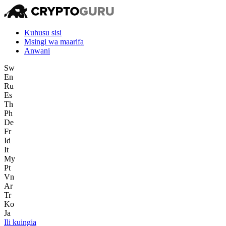
Kuhusu sisi
Msingi wa maarifa
Anwani
Sw
En
Ru
Es
Th
Ph
De
Fr
Id
It
My
Pt
Vn
Ar
Tr
Ko
Ja
Ili kuingia