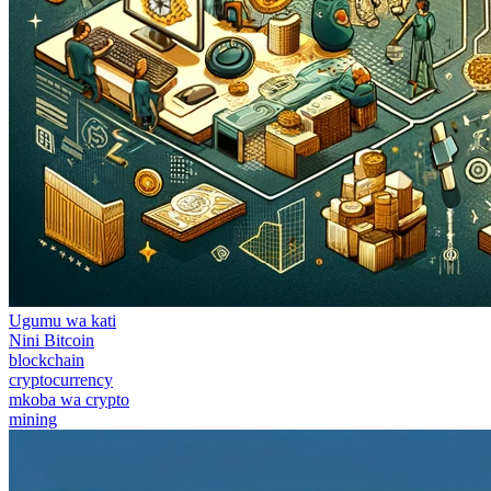
Ugumu wa kati
Nini Bitcoin
blockchain
cryptocurrency
mkoba wa crypto
mining