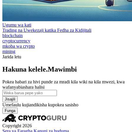
Ugumu wa kati
Trading na Uwekezaji katika Fedha za Kidijitali
blockchain
cryptocurrency
mkoba wa crypto
mining
Jarida letu
Hakuna kelele.Mawimbi
Pokea habari za hivi punde za mradi kila wiki na kila mwezi, kwa
wafanyabiashara halisi
Jisajili
Umefaulu kujiandikisha kupokea sasisho
Funga
Copyright 2026
Sera ya Faragha
Kanuni za huduma