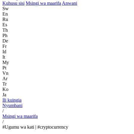
Kuhusu sisi
Msingi wa maarifa
Anwani
Sw
En
Ru
Es
Th
Ph
De
Fr
Id
It
My
Pt
Vn
Ar
Tr
Ko
Ja
Ili kuingia
Nyumbani
/
Msingi wa maarifa
/
#Ugumu wa kati | #cryptocurrency