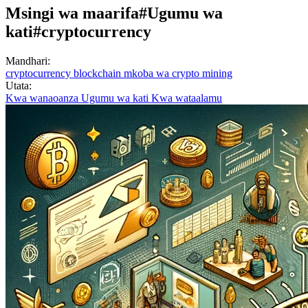
Msingi wa maarifa
#Ugumu wa
kati
#cryptocurrency
Mandhari:
cryptocurrency
blockchain
mkoba wa crypto
mining
Utata:
Kwa wanaoanza
Ugumu wa kati
Kwa wataalamu