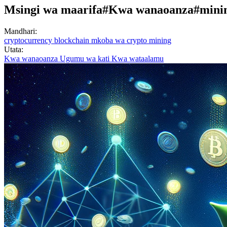
Msingi wa maarifa
#Kwa wanaoanza
#mini
Mandhari:
cryptocurrency
blockchain
mkoba wa crypto
mining
Utata:
Kwa wanaoanza
Ugumu wa kati
Kwa wataalamu