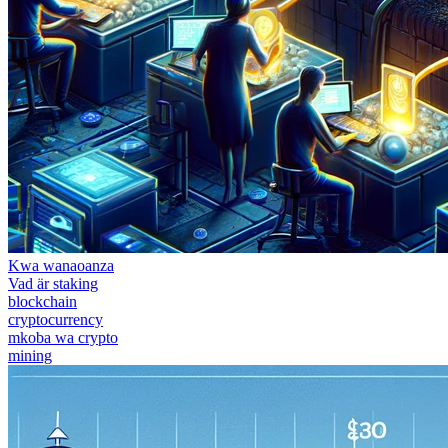
Kwa wanaoanza
Vad är staking
blockchain
cryptocurrency
mkoba wa crypto
mining