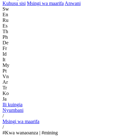
Kuhusu sisi
Msingi wa maarifa
Anwani
Sw
En
Ru
Es
Th
Ph
De
Fr
Id
It
My
Pt
Vn
Ar
Tr
Ko
Ja
Ili kuingia
Nyumbani
/
Msingi wa maarifa
/
#Kwa wanaoanza | #mining