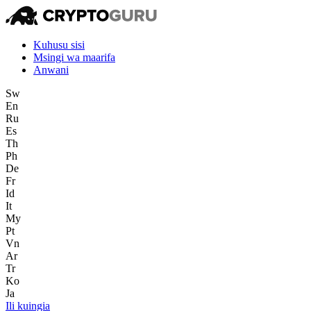
Kuhusu sisi
Msingi wa maarifa
Anwani
Sw
En
Ru
Es
Th
Ph
De
Fr
Id
It
My
Pt
Vn
Ar
Tr
Ko
Ja
Ili kuingia