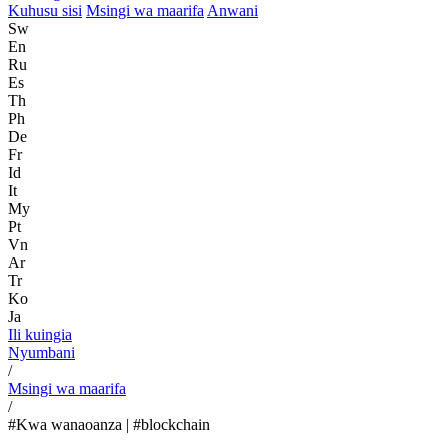
Kuhusu sisi
Msingi wa maarifa
Anwani
Sw
En
Ru
Es
Th
Ph
De
Fr
Id
It
My
Pt
Vn
Ar
Tr
Ko
Ja
Ili kuingia
Nyumbani
/
Msingi wa maarifa
/
#Kwa wanaoanza | #blockchain