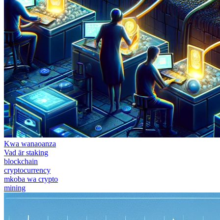
Kwa wanaoanza
Vad är staking
blockchain
cryptocurrency
mkoba wa crypto
mining