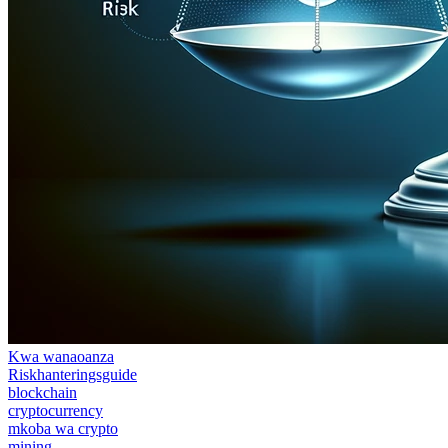
Kwa wanaoanza
Riskhanteringsguide
blockchain
cryptocurrency
mkoba wa crypto
mining