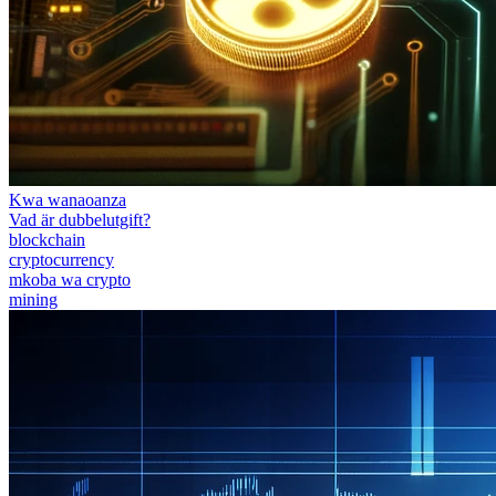
Kwa wanaoanza
Vad är dubbelutgift?
blockchain
cryptocurrency
mkoba wa crypto
mining