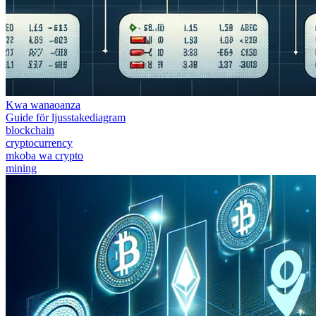
Kwa wanaoanza
Guide för ljusstakediagram
blockchain
cryptocurrency
mkoba wa crypto
mining