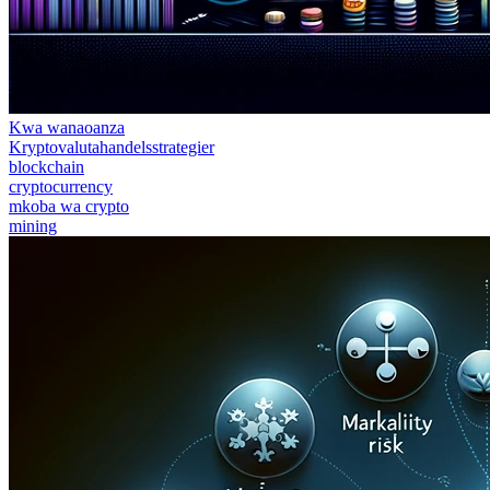
Kwa wanaoanza
Kryptovalutahandelsstrategier
blockchain
cryptocurrency
mkoba wa crypto
mining