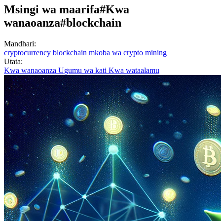
Msingi wa maarifa
#Kwa
wanaoanza
#blockchain
Mandhari:
cryptocurrency
blockchain
mkoba wa crypto
mining
Utata:
Kwa wanaoanza
Ugumu wa kati
Kwa wataalamu