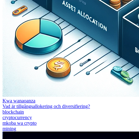
Kwa wanaoanza
Vad är tillgångsallokering och diversifiering?
blockchain
cryptocurrency
mkoba wa crypto
mining