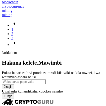
blockchain
cryptocurrency
mining
mining
1
2
3
Jarida letu
Hakuna kelele.Mawimbi
Pokea habari za hivi punde za mradi kila wiki na kila mwezi, kwa
wafanyabiashara halisi
Jisajili
Umefaulu kujiandikisha kupokea sasisho
Funga