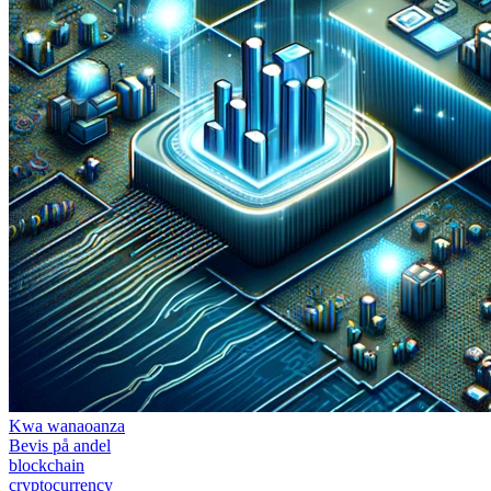
Kwa wanaoanza
Bevis på andel
blockchain
cryptocurrency