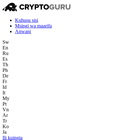
Kuhusu sisi
Msingi wa maarifa
Anwani
Sw
En
Ru
Es
Th
Ph
De
Fr
Id
It
My
Pt
Vn
Ar
Tr
Ko
Ja
Ili kuingia