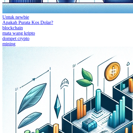
Untuk newbie
Apakah Purata Kos Dolar?
blockchain
mata wang kripto
dompet crypto
mining