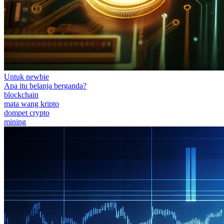
Untuk newbie
Apa itu belanja berganda?
blockchain
mata wang kripto
dompet crypto
mining