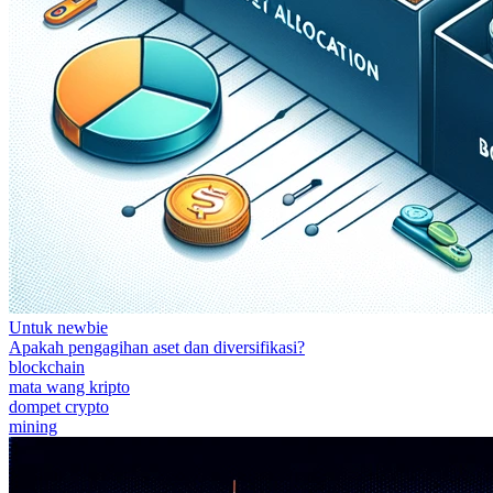
Untuk newbie
Apakah pengagihan aset dan diversifikasi?
blockchain
mata wang kripto
dompet crypto
mining