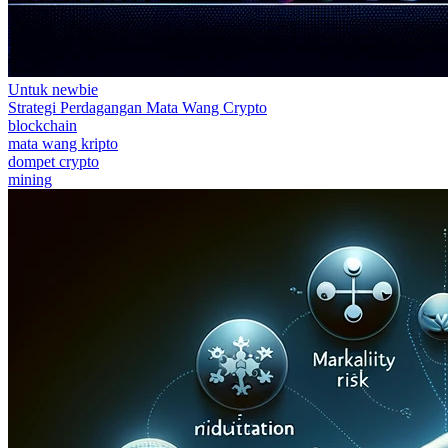
Untuk newbie
Strategi Perdagangan Mata Wang Crypto
blockchain
mata wang kripto
dompet crypto
mining