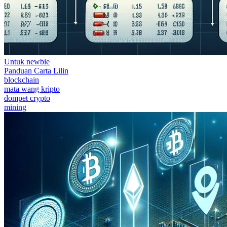
Untuk newbie
Panduan Carta Lilin
blockchain
mata wang kripto
dompet crypto
mining