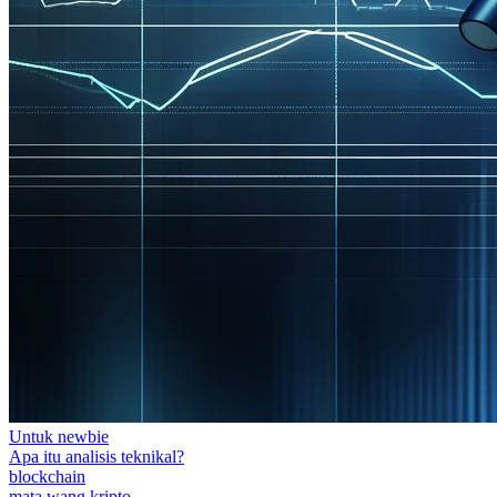
Untuk newbie
Apa itu analisis teknikal?
blockchain
mata wang kripto