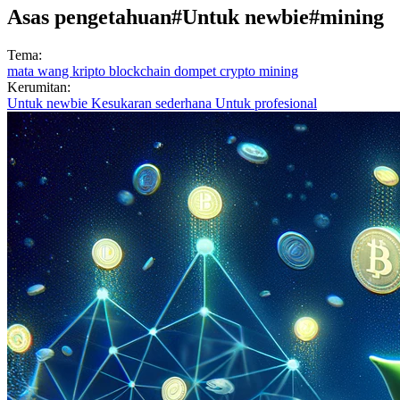
Asas pengetahuan
#Untuk newbie
#mining
Tema:
mata wang kripto
blockchain
dompet crypto
mining
Kerumitan:
Untuk newbie
Kesukaran sederhana
Untuk profesional