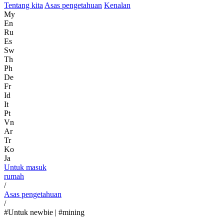
Tentang kita
Asas pengetahuan
Kenalan
My
En
Ru
Es
Sw
Th
Ph
De
Fr
Id
It
Pt
Vn
Ar
Tr
Ko
Ja
Untuk masuk
rumah
/
Asas pengetahuan
/
#Untuk newbie | #mining