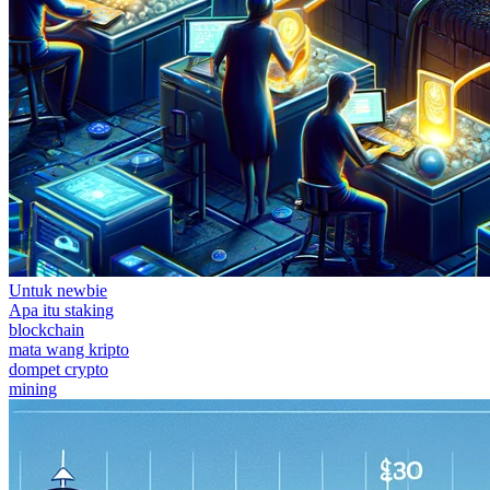
Untuk newbie
Apa itu staking
blockchain
mata wang kripto
dompet crypto
mining