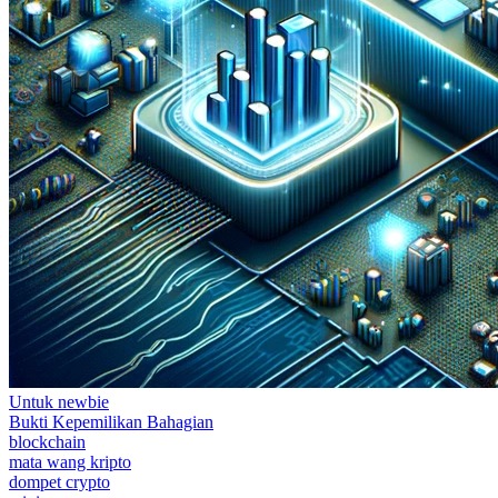
Untuk newbie
Bukti Kepemilikan Bahagian
blockchain
mata wang kripto
dompet crypto