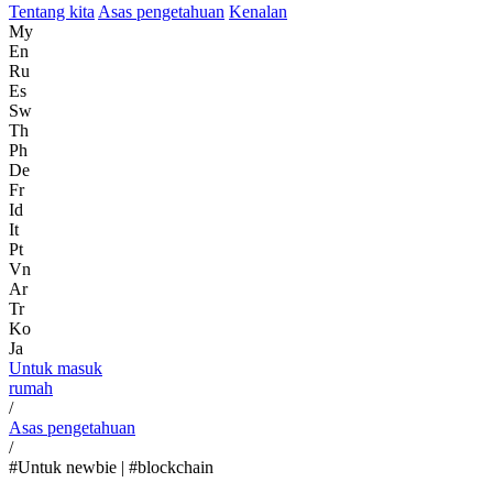
Tentang kita
Asas pengetahuan
Kenalan
My
En
Ru
Es
Sw
Th
Ph
De
Fr
Id
It
Pt
Vn
Ar
Tr
Ko
Ja
Untuk masuk
rumah
/
Asas pengetahuan
/
#Untuk newbie | #blockchain