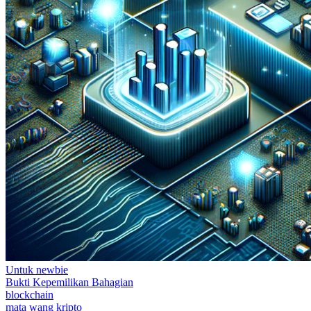
Untuk newbie
Bukti Kepemilikan Bahagian
blockchain
mata wang kripto