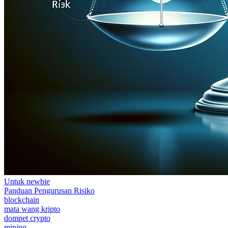
Untuk newbie
Panduan Pengurusan Risiko
blockchain
mata wang kripto
dompet crypto
mining