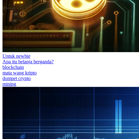
Untuk newbie
Apa itu belanja berganda?
blockchain
mata wang kripto
dompet crypto
mining