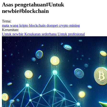
Asas pengetahuan
#Untuk
newbie
#blockchain
Tema:
mata wang kripto
blockchain
dompet crypto
mining
Kerumitan:
Untuk newbie
Kesukaran sederhana
Untuk profesional