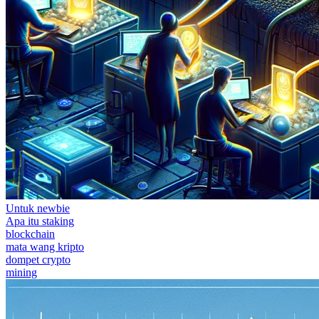
Untuk newbie
Apa itu staking
blockchain
mata wang kripto
dompet crypto
mining