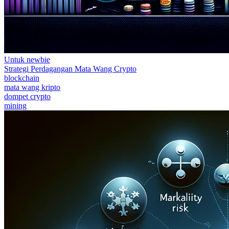
Untuk newbie
Strategi Perdagangan Mata Wang Crypto
blockchain
mata wang kripto
dompet crypto
mining