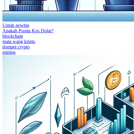
Untuk newbie
Apakah Purata Kos Dolar?
blockchain
mata wang kripto
dompet crypto
mining