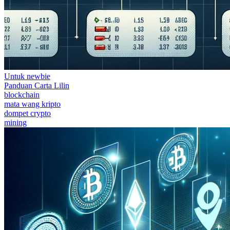
Untuk newbie
Panduan Carta Lilin
blockchain
mata wang kripto
dompet crypto
mining