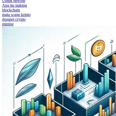
Untuk newbie
Apa itu staking
blockchain
mata wang kripto
dompet crypto
mining