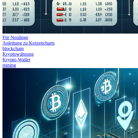
Für Neulinge
Anleitung zu Kerzencharts
blockchain
Kryptowährung
Krypto-Wallet
mining