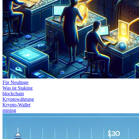
Für Neulinge
Was ist Staking
blockchain
Kryptowährung
Krypto-Wallet
mining