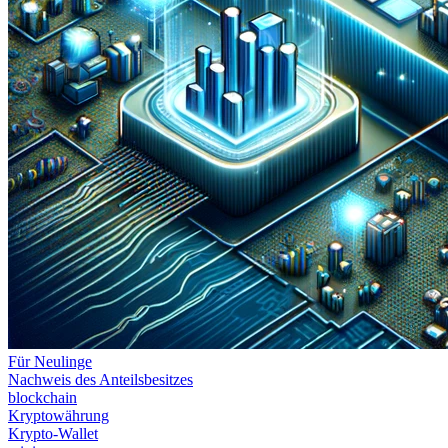
Für Neulinge
Nachweis des Anteilsbesitzes
blockchain
Kryptowährung
Krypto-Wallet