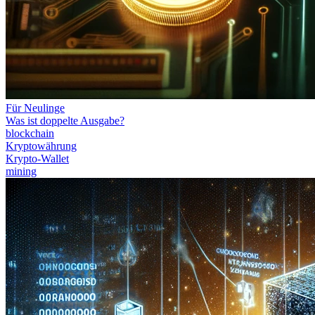
Für Neulinge
Was ist doppelte Ausgabe?
blockchain
Kryptowährung
Krypto-Wallet
mining