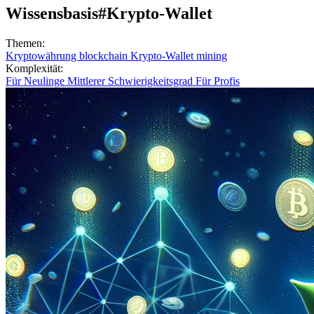
Wissensbasis
#Krypto-Wallet
Themen:
Kryptowährung
blockchain
Krypto-Wallet
mining
Komplexität:
Für Neulinge
Mittlerer Schwierigkeitsgrad
Für Profis