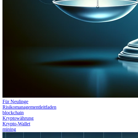
Für Neulinge
Risikomanagementleitfaden
blockchain
Kryptowährung
Krypto-Wallet
mining