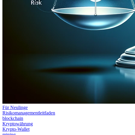
Für Neulinge
Risikomanagementleitfaden
blockchain
Kryptowährung
Krypto-Wallet
mining