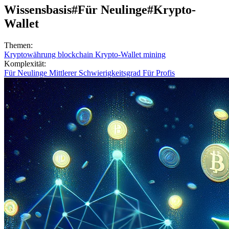
Wissensbasis
#Für Neulinge
#Krypto-
Wallet
Themen:
Kryptowährung
blockchain
Krypto-Wallet
mining
Komplexität:
Für Neulinge
Mittlerer Schwierigkeitsgrad
Für Profis