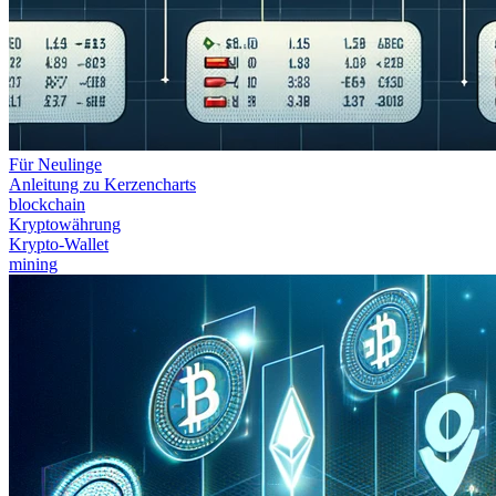
Für Neulinge
Anleitung zu Kerzencharts
blockchain
Kryptowährung
Krypto-Wallet
mining