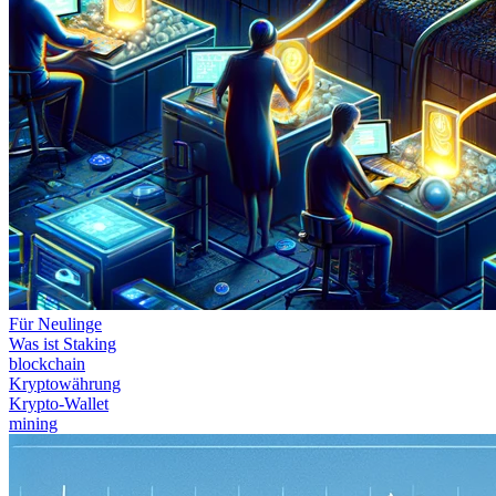
Für Neulinge
Was ist Staking
blockchain
Kryptowährung
Krypto-Wallet
mining