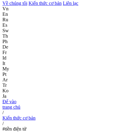
Về chúng tôi
Kiến thức cơ bản
Liên lạc
Vn
En
Ru
Es
Sw
Th
Ph
De
Fr
Id
It
My
Pt
Ar
Tr
Ko
Ja
Để vào
trang chủ
/
Kiến thức cơ bản
/
#tiền điện tử