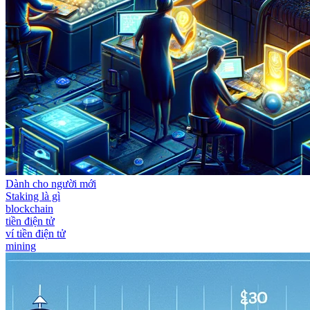
Dành cho người mới
Staking là gì
blockchain
tiền điện tử
ví tiền điện tử
mining