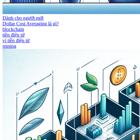
Dành cho người mới
Dollar Cost Averaging là gì?
blockchain
tiền điện tử
ví tiền điện tử
mining