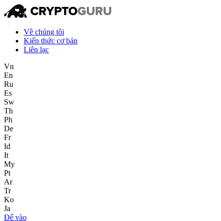
Về chúng tôi
Kiến thức cơ bản
Liên lạc
Vn
En
Ru
Es
Sw
Th
Ph
De
Fr
Id
It
My
Pt
Ar
Tr
Ko
Ja
Để vào