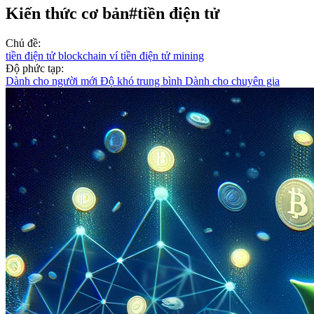
Kiến thức cơ bản
#tiền điện tử
Chủ đề:
tiền điện tử
blockchain
ví tiền điện tử
mining
Độ phức tạp:
Dành cho người mới
Độ khó trung bình
Dành cho chuyên gia