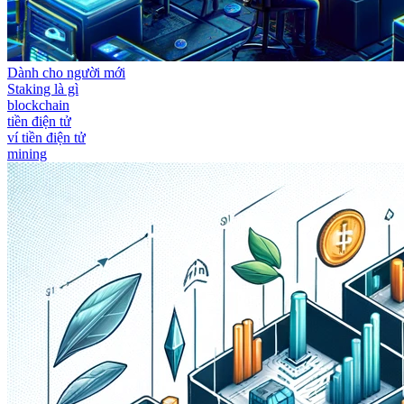
Dành cho người mới
Staking là gì
blockchain
tiền điện tử
ví tiền điện tử
mining