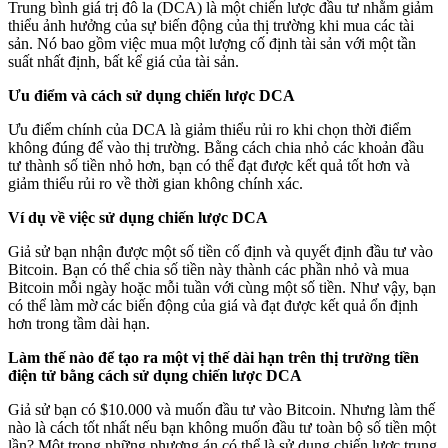
Trung bình giá trị đô la (DCA) là một chiến lược đầu tư nhằm giảm
thiểu ảnh hưởng của sự biến động của thị trường khi mua các tài
sản. Nó bao gồm việc mua một lượng cố định tài sản với một tần
suất nhất định, bất kể giá của tài sản.
Ưu điểm và cách sử dụng chiến lược DCA
Ưu điểm chính của DCA là giảm thiểu rủi ro khi chọn thời điểm
không đúng để vào thị trường. Bằng cách chia nhỏ các khoản đầu
tư thành số tiền nhỏ hơn, bạn có thể đạt được kết quả tốt hơn và
giảm thiểu rủi ro về thời gian không chính xác.
Ví dụ về việc sử dụng chiến lược DCA
Giả sử bạn nhận được một số tiền cố định và quyết định đầu tư vào
Bitcoin. Bạn có thể chia số tiền này thành các phần nhỏ và mua
Bitcoin mỗi ngày hoặc mỗi tuần với cùng một số tiền. Như vậy, bạn
có thể làm mờ các biến động của giá và đạt được kết quả ổn định
hơn trong tầm dài hạn.
Làm thế nào để tạo ra một vị thế dài hạn trên thị trường tiền
điện tử bằng cách sử dụng chiến lược DCA
Giả sử bạn có $10.000 và muốn đầu tư vào Bitcoin. Nhưng làm thế
nào là cách tốt nhất nếu bạn không muốn đầu tư toàn bộ số tiền một
lần? Một trong những phương án có thể là sử dụng chiến lược trung