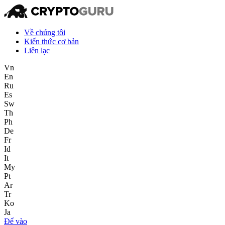
Về chúng tôi
Kiến thức cơ bản
Liên lạc
Vn
En
Ru
Es
Sw
Th
Ph
De
Fr
Id
It
My
Pt
Ar
Tr
Ko
Ja
Để vào