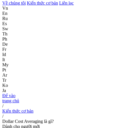
Về chúng tôi
Kiến thức cơ bản
Liên lạc
Vn
En
Ru
Es
Sw
Th
Ph
De
Fr
Id
It
My
Pt
Ar
Tr
Ko
Ja
Để vào
trang chủ
/
Kiến thức cơ bản
/
Dollar Cost Averaging là gì?
Dành cho người mới