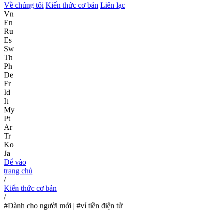
Về chúng tôi
Kiến thức cơ bản
Liên lạc
Vn
En
Ru
Es
Sw
Th
Ph
De
Fr
Id
It
My
Pt
Ar
Tr
Ko
Ja
Để vào
trang chủ
/
Kiến thức cơ bản
/
#Dành cho người mới | #ví tiền điện tử