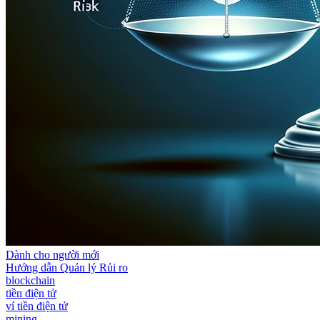
Dành cho người mới
Hướng dẫn Quản lý Rủi ro
blockchain
tiền điện tử
ví tiền điện tử
mining