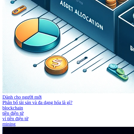
Dành cho người mới
Phân bổ tài sản và đa dạng hóa là gì?
blockchain
tiền điện tử
ví tiền điện tử
mining