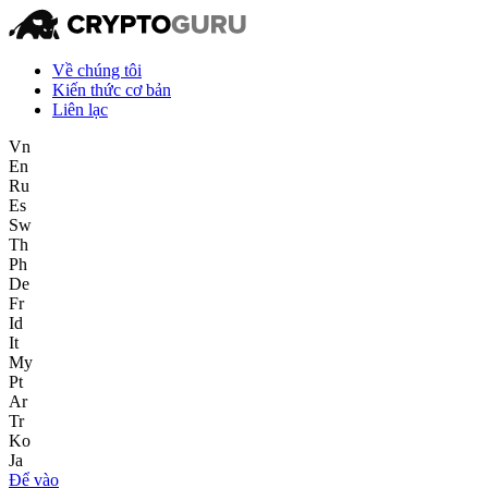
Về chúng tôi
Kiến thức cơ bản
Liên lạc
Vn
En
Ru
Es
Sw
Th
Ph
De
Fr
Id
It
My
Pt
Ar
Tr
Ko
Ja
Để vào