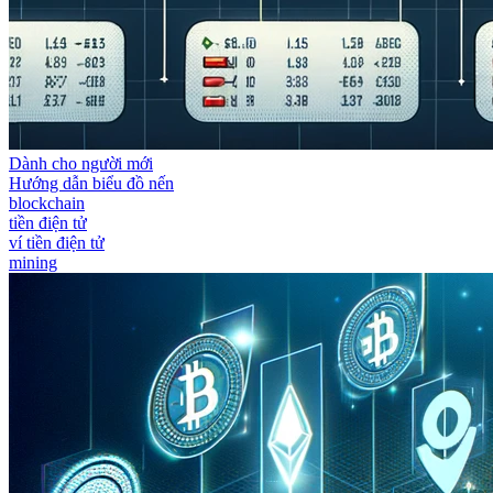
Dành cho người mới
Hướng dẫn biểu đồ nến
blockchain
tiền điện tử
ví tiền điện tử
mining