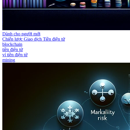
Dành cho người mới
Chiến lược Giao dịch Tiền điện tử
blockchain
tiền điện tử
ví tiền điện tử
mining