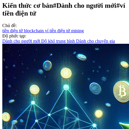
Kiến thức cơ bản
#Dành cho người mới
#ví
tiền điện tử
Chủ đề:
tiền điện tử
blockchain
ví tiền điện tử
mining
Độ phức tạp:
Dành cho người mới
Độ khó trung bình
Dành cho chuyên gia