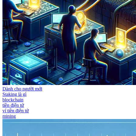
Dành cho người mới
Staking là gì
blockchain
tiền điện tử
ví tiền điện tử
mining