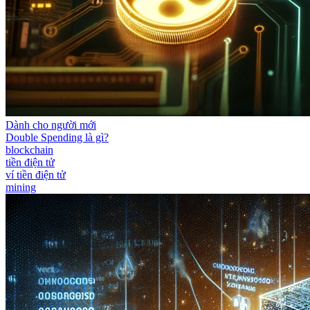
Dành cho người mới
Double Spending là gì?
blockchain
tiền điện tử
ví tiền điện tử
mining