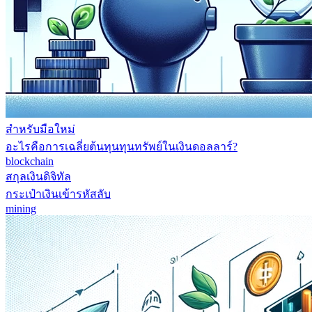
สำหรับมือใหม่
อะไรคือการเฉลี่ยต้นทุนทุนทรัพย์ในเงินดอลลาร์?
blockchain
สกุลเงินดิจิทัล
กระเป๋าเงินเข้ารหัสลับ
mining