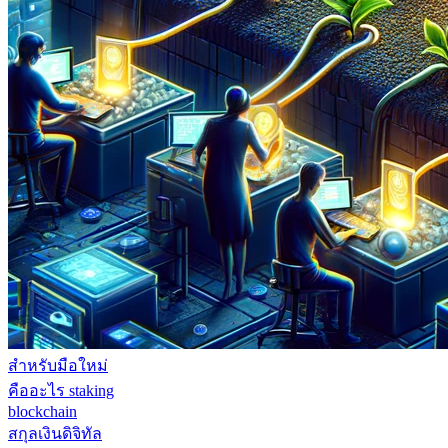
สำหรับมือใหม่
คืออะไร staking
blockchain
สกุลเงินดิจิทัล