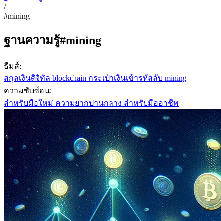
/
#mining
ฐานความรู้
#mining
ธีมส์:
สกุลเงินดิจิทัล
blockchain
กระเป๋าเงินเข้ารหัสลับ
mining
ความซับซ้อน:
สำหรับมือใหม่
ความยากปานกลาง
สำหรับมืออาชีพ