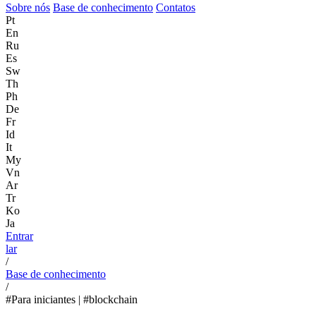
Sobre nós
Base de conhecimento
Contatos
Pt
En
Ru
Es
Sw
Th
Ph
De
Fr
Id
It
My
Vn
Ar
Tr
Ko
Ja
Entrar
lar
/
Base de conhecimento
/
#Para iniciantes | #blockchain