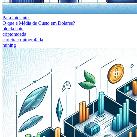
Para iniciantes
O que é Média de Custo em Dólares?
blockchain
criptomoeda
carteira criptografada
mining