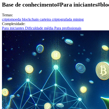
Base de conhecimento
#Para iniciantes
#blo
Temas:
criptomoeda
blockchain
carteira criptografada
mining
Complexidade:
Para iniciantes
Dificuldade média
Para profissionais