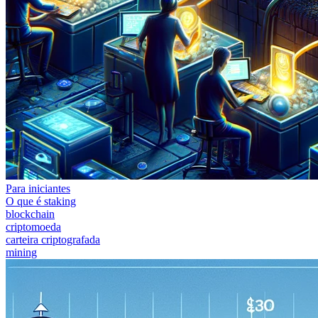
Para iniciantes
O que é staking
blockchain
criptomoeda
carteira criptografada
mining