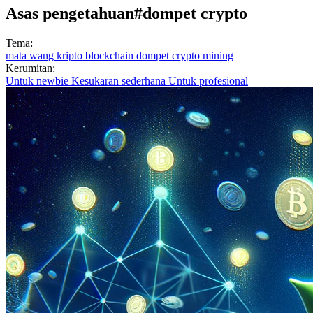
Asas pengetahuan
#dompet crypto
Tema:
mata wang kripto
blockchain
dompet crypto
mining
Kerumitan:
Untuk newbie
Kesukaran sederhana
Untuk profesional