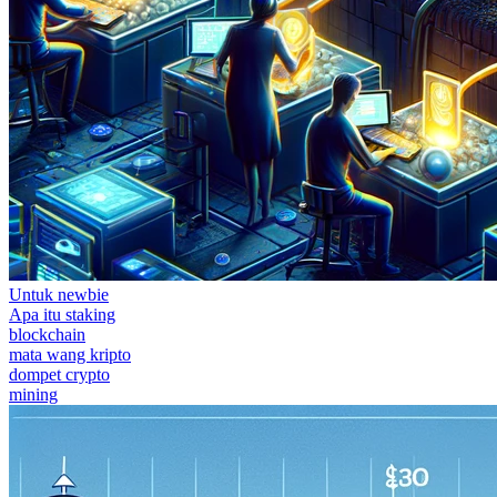
Untuk newbie
Apa itu staking
blockchain
mata wang kripto
dompet crypto
mining