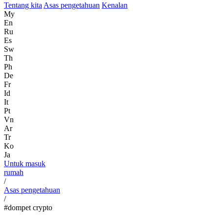
Tentang kita
Asas pengetahuan
Kenalan
My
En
Ru
Es
Sw
Th
Ph
De
Fr
Id
It
Pt
Vn
Ar
Tr
Ko
Ja
Untuk masuk
rumah
/
Asas pengetahuan
/
#dompet crypto