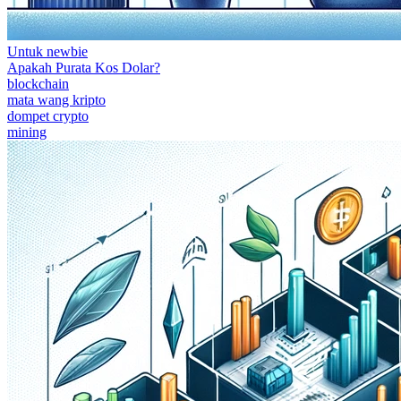
Untuk newbie
Apakah Purata Kos Dolar?
blockchain
mata wang kripto
dompet crypto
mining