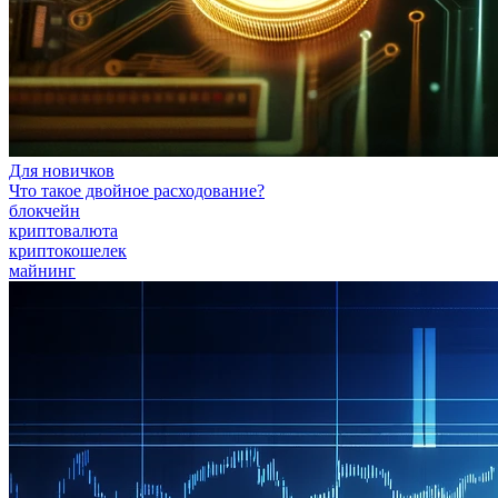
Для новичков
Что такое двойное расходование?
блокчейн
криптовалюта
криптокошелек
майнинг