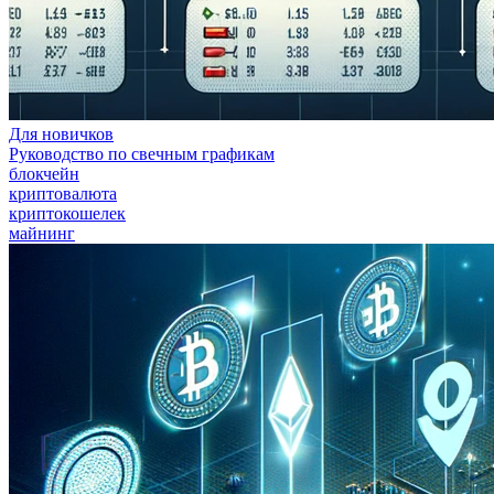
Для новичков
Руководство по свечным графикам
блокчейн
криптовалюта
криптокошелек
майнинг