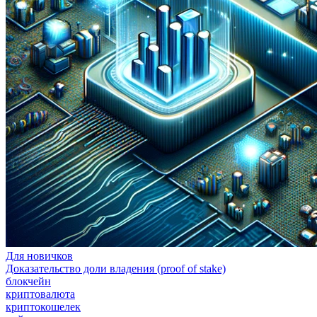
Для новичков
Доказательство доли владения (proof of stake)
блокчейн
криптовалюта
криптокошелек