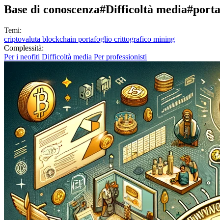
Base di conoscenza
#Difficoltà media
#porta
Temi:
criptovaluta
blockchain
portafoglio crittografico
mining
Complessità:
Per i neofiti
Difficoltà media
Per professionisti