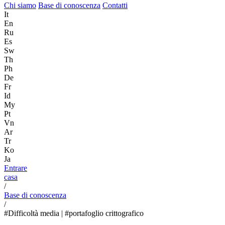
Chi siamo
Base di conoscenza
Contatti
It
En
Ru
Es
Sw
Th
Ph
De
Fr
Id
My
Pt
Vn
Ar
Tr
Ko
Ja
Entrare
casa
/
Base di conoscenza
/
#Difficoltà media | #portafoglio crittografico