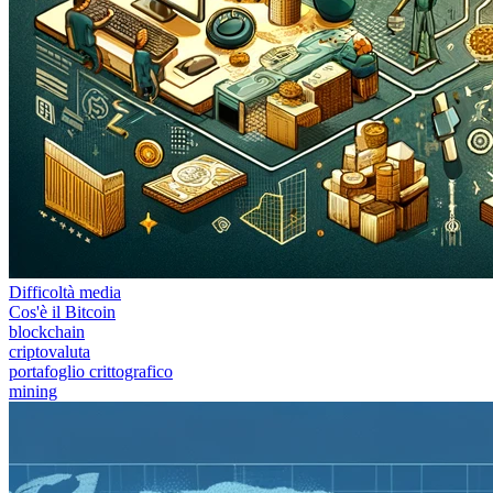
Difficoltà media
Cos'è il Bitcoin
blockchain
criptovaluta
portafoglio crittografico
mining