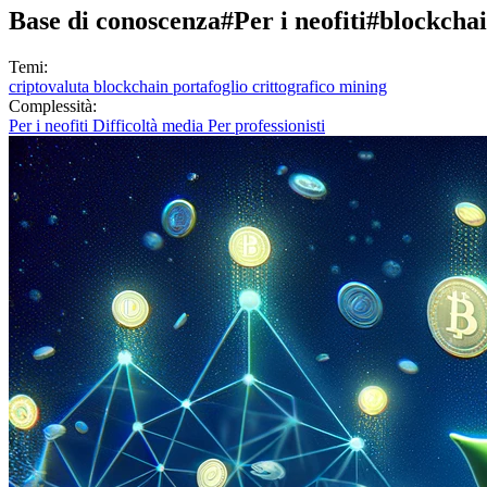
Base di conoscenza
#Per i neofiti
#blockcha
Temi:
criptovaluta
blockchain
portafoglio crittografico
mining
Complessità:
Per i neofiti
Difficoltà media
Per professionisti