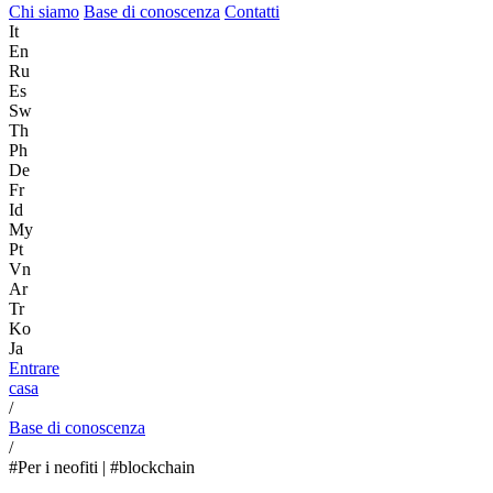
Chi siamo
Base di conoscenza
Contatti
It
En
Ru
Es
Sw
Th
Ph
De
Fr
Id
My
Pt
Vn
Ar
Tr
Ko
Ja
Entrare
casa
/
Base di conoscenza
/
#Per i neofiti | #blockchain