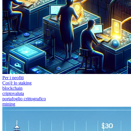
Per i neofiti
Cos'è lo staking
blockchain
criptovaluta
portafoglio crittografico
mining