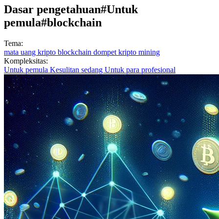
Dasar pengetahuan
#Untuk
pemula
#blockchain
Tema:
mata uang kripto
blockchain
dompet kripto
mining
Kompleksitas:
Untuk pemula
Kesulitan sedang
Untuk para profesional