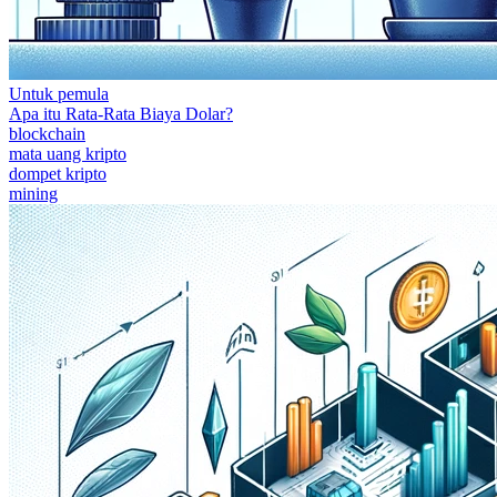
Untuk pemula
Apa itu Rata-Rata Biaya Dolar?
blockchain
mata uang kripto
dompet kripto
mining