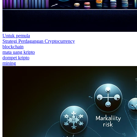
Untuk pemula
Strategi Perdagangan Cryptocurrency
blockchain
mata uang kripto
dompet kripto
mining