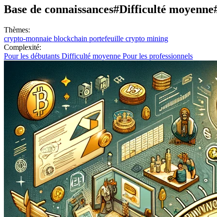
Base de connaissances
#Difficulté moyenne
Thèmes:
crypto-monnaie
blockchain
portefeuille crypto
mining
Complexité:
Pour les débutants
Difficulté moyenne
Pour les professionnels