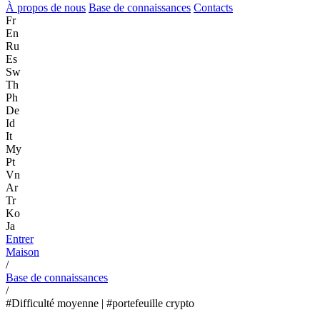
À propos de nous
Base de connaissances
Contacts
Fr
En
Ru
Es
Sw
Th
Ph
De
Id
It
My
Pt
Vn
Ar
Tr
Ko
Ja
Entrer
Maison
/
Base de connaissances
/
#Difficulté moyenne | #portefeuille crypto