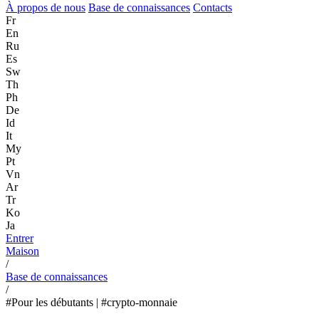
À propos de nous
Base de connaissances
Contacts
Fr
En
Ru
Es
Sw
Th
Ph
De
Id
It
My
Pt
Vn
Ar
Tr
Ko
Ja
Entrer
Maison
/
Base de connaissances
/
#Pour les débutants | #crypto-monnaie