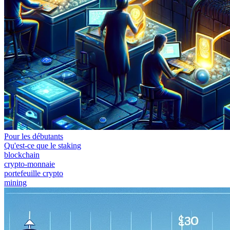
Pour les débutants
Qu'est-ce que le staking
blockchain
crypto-monnaie
portefeuille crypto
mining