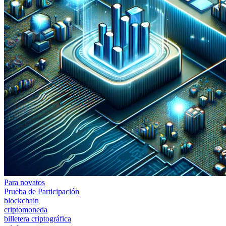
Para novatos
Prueba de Participación
blockchain
criptomoneda
billetera criptográfica