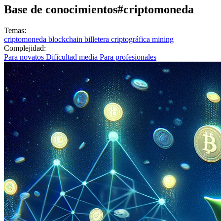
Base de conocimientos
#criptomoneda
Temas:
criptomoneda
blockchain
billetera criptográfica
mining
Complejidad:
Para novatos
Dificultad media
Para profesionales