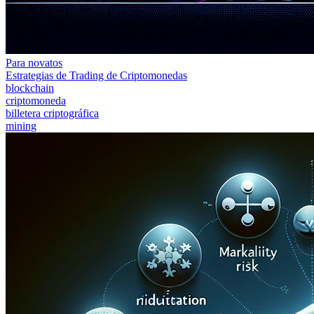
Para novatos
Estrategias de Trading de Criptomonedas
blockchain
criptomoneda
billetera criptográfica
mining