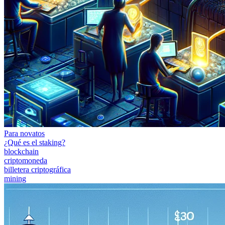
Para novatos
¿Qué es el staking?
blockchain
criptomoneda
billetera criptográfica
mining