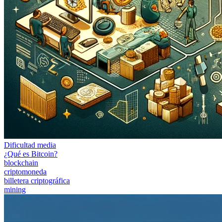
Dificultad media
¿Qué es Bitcoin?
blockchain
criptomoneda
billetera criptográfica
mining