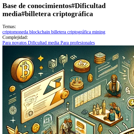
Base de conocimientos
#Dificultad
media
#billetera criptográfica
Temas:
criptomoneda
blockchain
billetera criptográfica
mining
Complejidad:
Para novatos
Dificultad media
Para profesionales