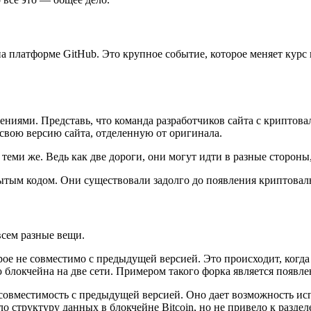
а платформе GitHub. Это крупное событие, которое меняет курс
ениями. Представь, что команда разработчиков сайта с криптова
 свою версию сайта, отделенную от оригинала.
теми же. Ведь как две дороги, они могут идти в разные стороны,
ытым кодом. Они существовали задолго до появления криптовалю
всем разные вещи.
ое не совместимо с предыдущей версией. Это происходит, когда
локчейна на две сети. Примером такого форка является появлени
совместимость с предыдущей версией. Оно дает возможность исп
 структуру данных в блокчейне Bitcoin, но не привело к раздел