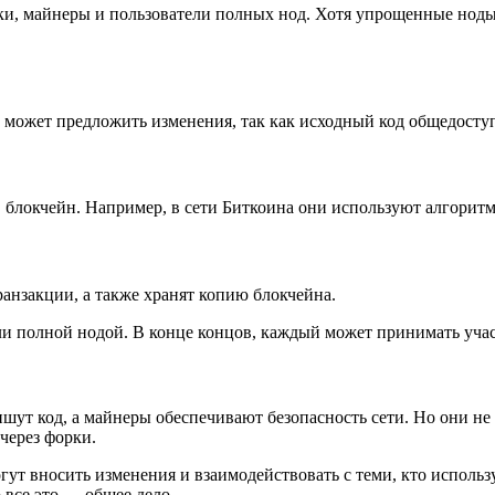
ики, майнеры и пользователи полных нод. Хотя упрощенные нод
 может предложить изменения, так как исходный код общедосту
блокчейн. Например, в сети Биткоина они используют алгоритм P
анзакции, а также хранят копию блокчейна.
и полной нодой. В конце концов, каждый может принимать учас
ут код, а майнеры обеспечивают безопасность сети. Но они не
через форки.
т вносить изменения и взаимодействовать с теми, кто используе
 все это — общее дело.