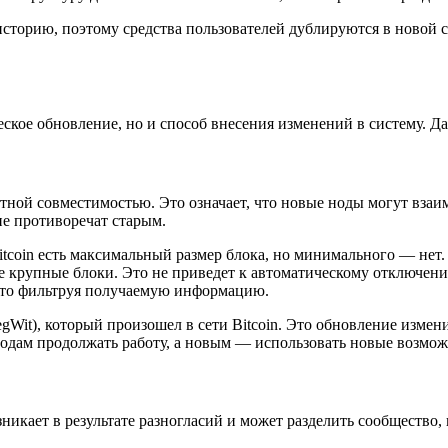
торию, поэтому средства пользователей дублируются в новой се
кое обновление, но и способ внесения изменений в систему. Дава
ной совместимостью. Это означает, что новые ноды могут взаи
е противоречат старым.
tcoin есть максимальный размер блока, но минимального — нет.
ее крупные блоки. Это не приведет к автоматическому отключен
осто фильтруя получаемую информацию.
egWit), который произошел в сети Bitcoin. Это обновление изме
одам продолжать работу, а новым — использовать новые возмож
икает в результате разногласий и может разделить сообщество, 