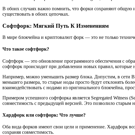
В обоих случаях важно помнить, что форки сохраняют общую ис
существовать в обоих цепочках.
Софтфорк: Мягкий Путь К Изменениям
В мире блокчейна и криптовалют форк — это не только техничес
Что такое софтфорк?
Софтфорк — это обновление программного обеспечения с обрат
софтфорк происходит при добавлении новых правил, которые н
Например, можно уменьшить размер блока. Допустим, в сети Bi
меньшего размера, то старые ноды просто будут отклонять бол
взаимодействовать с нодами из оригинального блокчейна, пр
Примером успешного софтфорка является Segregated Witness (S
совместимость с предыдущей версией. Это позволило старым н
Хардфорк или софтфорк: Что лучше?
Оба вида форков имеют свои цели и применение. Хардфорк возн
сохраняя совместимость.