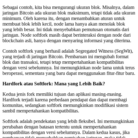
Sebagai contoh, kita bisa mengurangi ukuran blok. Misalnya, dalam
jaringan Bitcoin ada ukuran blok maksimum, tetapi tidak ada ukuran
minimum. Oleh karena itu, dengan menambahkan aturan untuk
membuat blok lebih kecil, node lama hanya akan menolak blok
yang lebih besar. Ini tidak menyebabkan pemutusan otomatis dari
jaringan. Node softfork masih dapat berinteraksi dengan node dari
blockchain asli, hanya dengan menyaring informasi yang diterima.
Contoh softfork yang berhasil adalah Segregated Witness (SegWit),
yang terjadi di jaringan Bitcoin. Pembaruan ini mengubah format
blok dan transaksi, tetapi tetap mempertahankan kompatibilitas
dengan versi sebelumnya. Ini memungkinkan node lama untuk terus
beroperasi, sementara yang baru dapat menggunakan fitur-fitur baru.
Hardfork atau Softfork: Mana yang Lebih Baik?
Kedua jenis fork memiliki tujuan dan aplikasi masing-masing.
Hardfork terjadi karena perbedaan pendapat dan dapat membagi
komunitas, sedangkan softfork memungkinkan modifikasi sistem
sambil mempertahankan kompatibilitas.
Softfork adalah pendekatan yang lebih fleksibel. Ini memungkinkan
perubahan dengan batasan tertentu untuk mempertahankan
kompatibilitas dengan versi sebelumnya. Dalam kedua kasus, jika
pembaruan tidak menyebabkan pemisahan jaringan, maka tidak