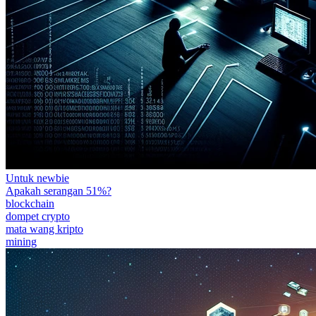
Untuk newbie
Apakah serangan 51%?
blockchain
dompet crypto
mata wang kripto
mining