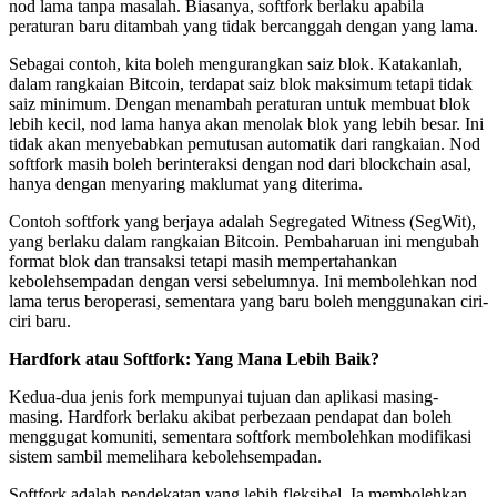
nod lama tanpa masalah. Biasanya, softfork berlaku apabila
peraturan baru ditambah yang tidak bercanggah dengan yang lama.
Sebagai contoh, kita boleh mengurangkan saiz blok. Katakanlah,
dalam rangkaian Bitcoin, terdapat saiz blok maksimum tetapi tidak
saiz minimum. Dengan menambah peraturan untuk membuat blok
lebih kecil, nod lama hanya akan menolak blok yang lebih besar. Ini
tidak akan menyebabkan pemutusan automatik dari rangkaian. Nod
softfork masih boleh berinteraksi dengan nod dari blockchain asal,
hanya dengan menyaring maklumat yang diterima.
Contoh softfork yang berjaya adalah Segregated Witness (SegWit),
yang berlaku dalam rangkaian Bitcoin. Pembaharuan ini mengubah
format blok dan transaksi tetapi masih mempertahankan
kebolehsempadan dengan versi sebelumnya. Ini membolehkan nod
lama terus beroperasi, sementara yang baru boleh menggunakan ciri-
ciri baru.
Hardfork atau Softfork: Yang Mana Lebih Baik?
Kedua-dua jenis fork mempunyai tujuan dan aplikasi masing-
masing. Hardfork berlaku akibat perbezaan pendapat dan boleh
menggugat komuniti, sementara softfork membolehkan modifikasi
sistem sambil memelihara kebolehsempadan.
Softfork adalah pendekatan yang lebih fleksibel. Ia membolehkan