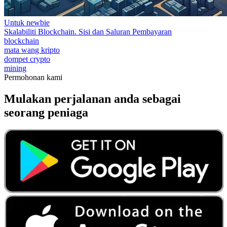
Untuk newbie
Skalabiliti Blockchain. Sisi dan Saluran Pembayaran
blockchain
mata wang kripto
dompet crypto
mining
Permohonan kami
Mulakan perjalanan anda sebagai
seorang peniaga